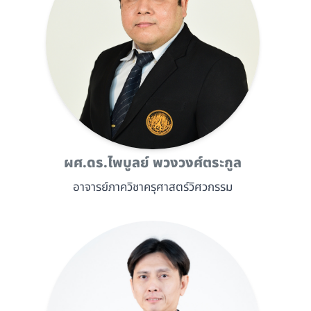
ผศ.ดร.ไพบูลย์ พวงวงศ์ตระกูล
อาจารย์ภาควิชาครุศาสตร์วิศวกรรม