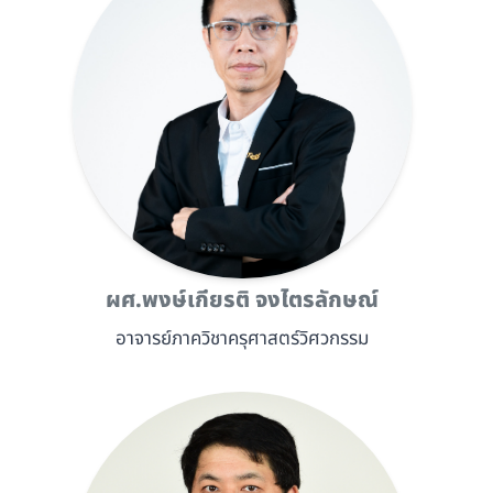
ผศ.พงษ์เกียรติ จงไตรลักษณ์
อาจารย์ภาควิชาครุศาสตร์วิศวกรรม