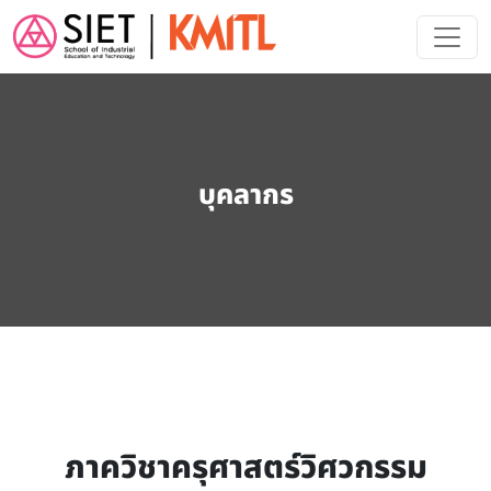
Skip to main content
บุคลากร
ภาควิชาครุศาสตร์วิศวกรรม