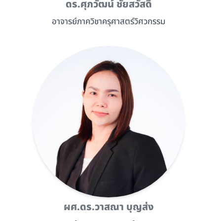
ดร.ศุภวัฒน์ ชัยสวัสดิ์
อาจารย์ภาควิชาครุศาสตร์วิศวกรรม
ผศ.ดร.วาสณา บุญส่ง