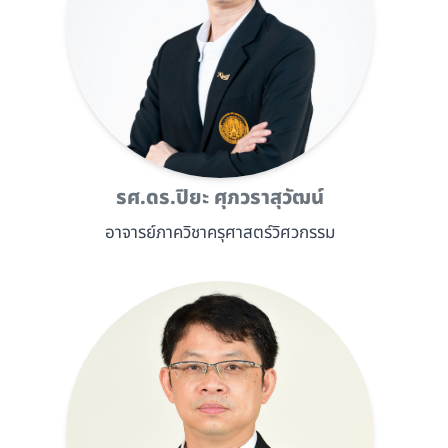
รศ.ดร.ปิยะ ศุภวราสุวัฒน์
อาจารย์ภาควิชาครุศาสตร์วิศวกรรม