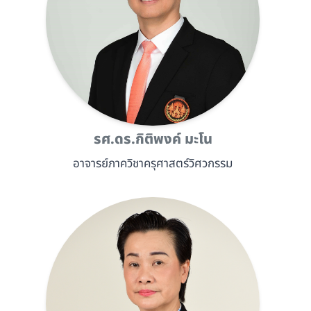
รศ.ดร.กิติพงค์ มะโน
อาจารย์ภาควิชาครุศาสตร์วิศวกรรม