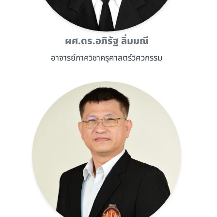
ผศ.ดร.อภิรัฐ ลิ่มมณี
อาจารย์ภาควิชาครุศาสตร์วิศวกรรม