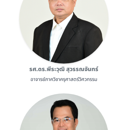
รศ.ดร.พีระวุฒิ สุวรรณจันทร์
อาจารย์ภาควิชาครุศาสตร์วิศวกรรม