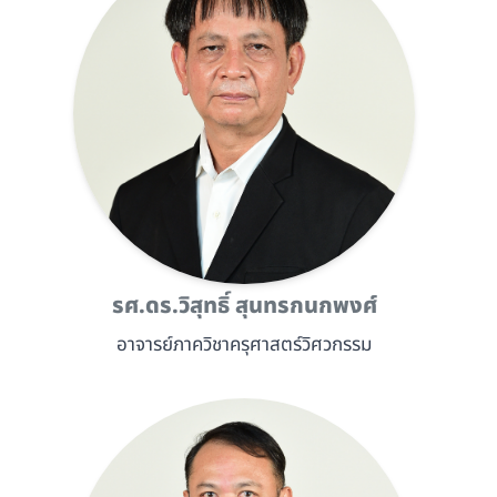
รศ.ดร.วิสุทธิ์ สุนทรกนกพงศ์
อาจารย์ภาควิชาครุศาสตร์วิศวกรรม