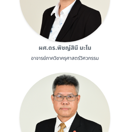
ผศ.ดร.พิชญ์สินี มะโน
อาจารย์ภาควิชาครุศาสตร์วิศวกรรม