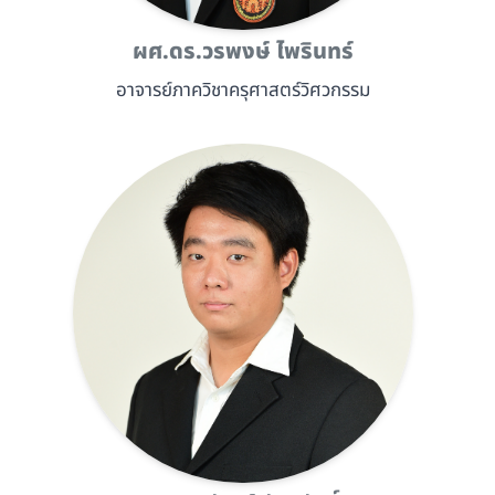
ผศ.ดร.วรพงษ์ ไพรินทร์
อาจารย์ภาควิชาครุศาสตร์วิศวกรรม