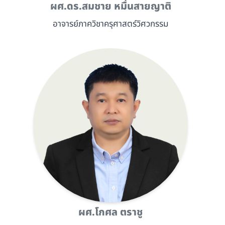
ผศ.ดร.สมชาย หมื่นสายญาติ
อาจารย์ภาควิชาครุศาสตร์วิศวกรรม
ผศ.โกศล ตราชู