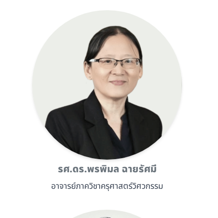
รศ.ดร.พรพิมล ฉายรัศมี
อาจารย์ภาควิชาครุศาสตร์วิศวกรรม