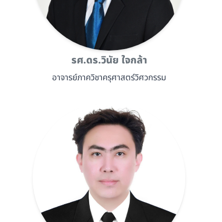
รศ.ดร.วินัย ใจกล้า
อาจารย์ภาควิชาครุศาสตร์วิศวกรรม