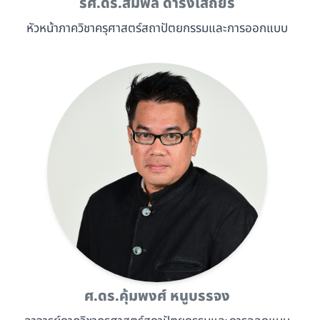
รศ.ดร.สมพล ดำรงเสถียร
หัวหน้าภาควิชาครุศาสตร์สถาปัตยกรรมและการออกแบบ
ศ.ดร.คุ้มพงศ์ หนูบรรจง