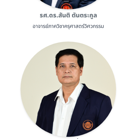
รศ.ดร.สันติ ตันตระกูล
อาจารย์ภาควิชาครุศาสตร์วิศวกรรม