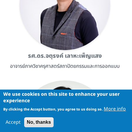
รศ.ดร.จตุรงค์ เลาหะเพ็ญแสง
อาจารย์ภาควิชาครุศาสตร์สถาปัตยกรรมและการออกแบบ
We use cookies on this site to enhance your user
experience
More info
By clicking the Accept button, you agree to us doing so.
Accept
No, thanks