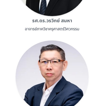
รศ.ดร.วรวิทย์ สมหา
อาจารย์ภาควิชาครุศาสตร์วิศวกรรม