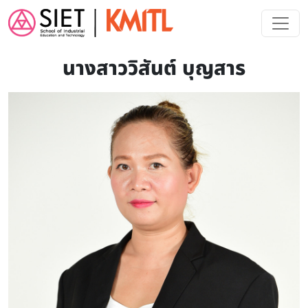
Skip to main content
นางสาววิสันต์ บุญสาร