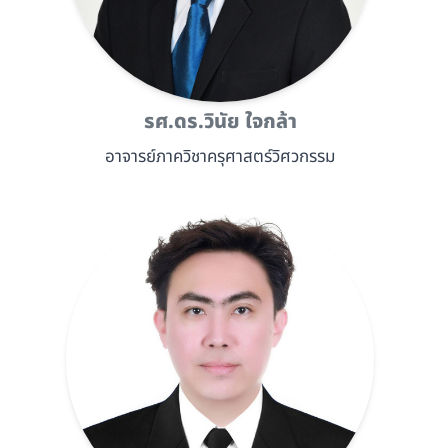
รศ.ดร.วินัย ใจกล้า
อาจารย์ภาควิชาครุศาสตร์วิศวกรรม