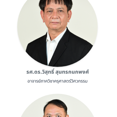
รศ.ดร.วิสุทธิ์ สุนทรกนกพงศ์
อาจารย์ภาควิชาครุศาสตร์วิศวกรรม