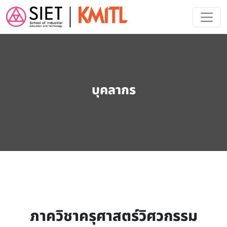
Skip to main content
บุคลากร
ภาควิชาครุศาสตร์วิศวกรรม