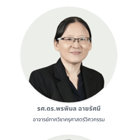
รศ.ดร.พรพิมล ฉายรัศมี
อาจารย์ภาควิชาครุศาสตร์วิศวกรรม