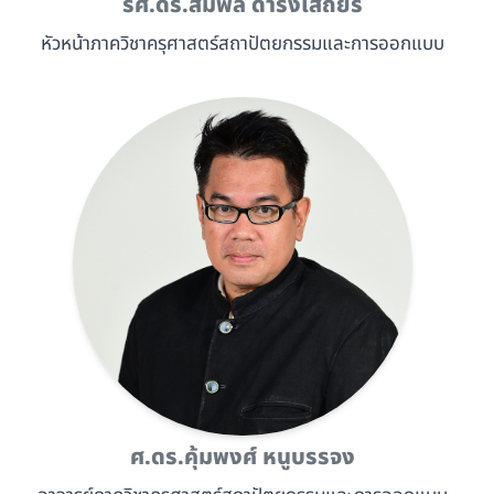
รศ.ดร.สมพล ดำรงเสถียร
หัวหน้าภาควิชาครุศาสตร์สถาปัตยกรรมและการออกแบบ
ศ.ดร.คุ้มพงศ์ หนูบรรจง