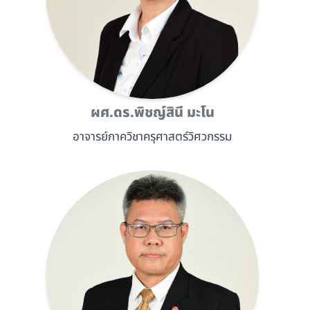
ผศ.ดร.พิชญ์สินี มะโน
อาจารย์ภาควิชาครุศาสตร์วิศวกรรม