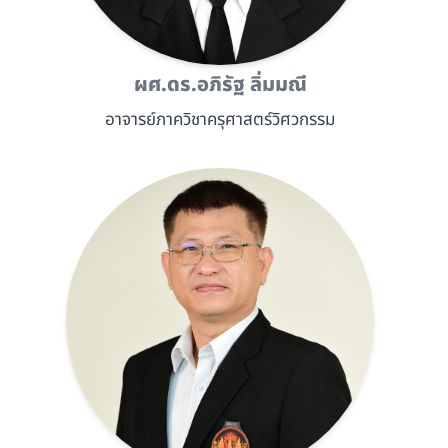
ผศ.ดร.อภิรัฐ ลิ่มมณี
อาจารย์ภาควิชาครุศาสตร์วิศวกรรม