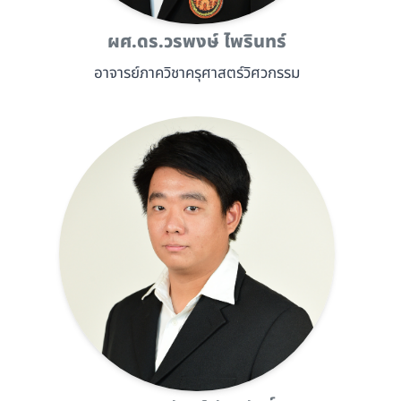
ผศ.ดร.วรพงษ์ ไพรินทร์
อาจารย์ภาควิชาครุศาสตร์วิศวกรรม