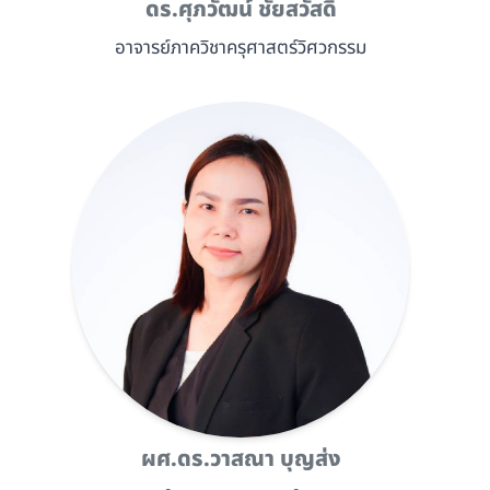
ดร.ศุภวัฒน์ ชัยสวัสดิ์
อาจารย์ภาควิชาครุศาสตร์วิศวกรรม
ผศ.ดร.วาสณา บุญส่ง