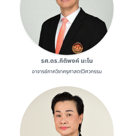
รศ.ดร.กิติพงค์ มะโน
อาจารย์ภาควิชาครุศาสตร์วิศวกรรม