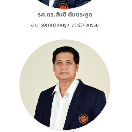
รศ.ดร.สันติ ตันตระกูล
อาจารย์ภาควิชาครุศาสตร์วิศวกรรม