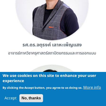
รศ.ดร.จตุรงค์ เลาหะเพ็ญแสง
อาจารย์ภาควิชาครุศาสตร์สถาปัตยกรรมและการออกแบบ
We use cookies on this site to enhance your user
experience
More info
By clicking the Accept button, you agree to us doing so.
Accept
No, thanks