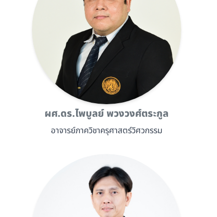
ผศ.ดร.ไพบูลย์ พวงวงศ์ตระกูล
อาจารย์ภาควิชาครุศาสตร์วิศวกรรม