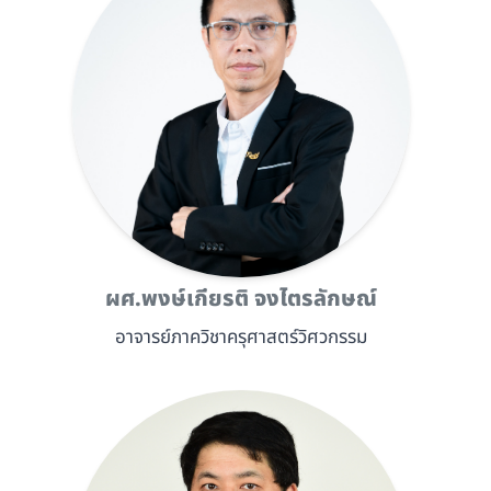
ผศ.พงษ์เกียรติ จงไตรลักษณ์
อาจารย์ภาควิชาครุศาสตร์วิศวกรรม