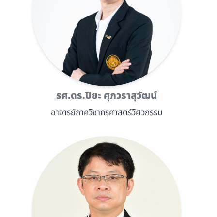
รศ.ดร.ปิยะ ศุภวราสุวัฒน์
อาจารย์ภาควิชาครุศาสตร์วิศวกรรม