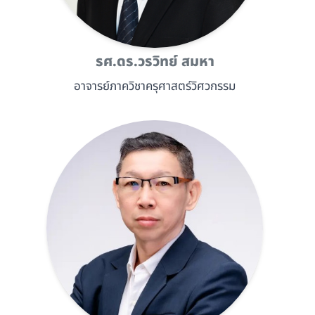
รศ.ดร.วรวิทย์ สมหา
อาจารย์ภาควิชาครุศาสตร์วิศวกรรม