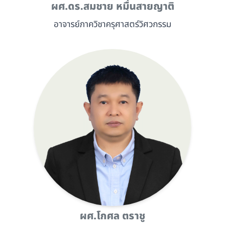
ผศ.ดร.สมชาย หมื่นสายญาติ
อาจารย์ภาควิชาครุศาสตร์วิศวกรรม
ผศ.โกศล ตราชู