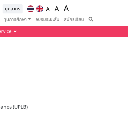
A
ion for
A
A
บุคลากร
Set font size to 100%
vigation
Set font size to 125%
Set font size to
ทุนการศึกษา
อบรมระยะสั้น
สมัครเรียน
ervice
 Banos (UPLB)