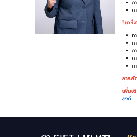
ก
กา
วิชาที่
ภา
กา
กา
กา
กา
การพั
เพิ่มเต
ลิงค์