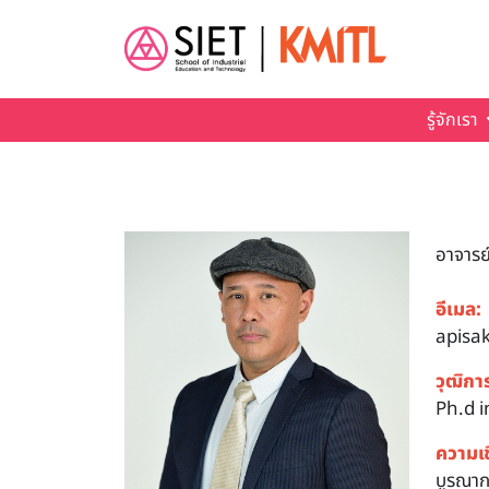
Skip to main content
รู้จักเรา
อาจารย
อีเมล:
apisak
วุฒิกา
Ph.d in
ความเ
บูรณาก