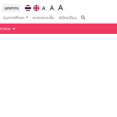
A
ion for
A
A
บุคลากร
Set font size to 100%
vigation
Set font size to 125%
Set font size to
ทุนการศึกษา
อบรมระยะสั้น
สมัครเรียน
ervice