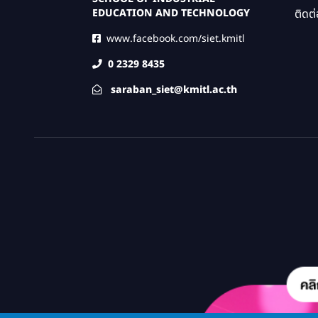
ติดต่
EDUCATION AND TECHNOLOGY
www.facebook.com/siet.kmitl
0 2329 8435
saraban_siet@kmitl.ac.th