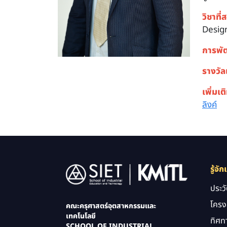
วิชาที่
Design
การพั
รางวัล
เพิ่มเต
ลิงค์
Image
รู้จัก
ประว
โครง
คณะครุศาสตร์อุตสาหกรรมและ
เทคโนโลยี
ทิศท
SCHOOL OF INDUSTRIAL