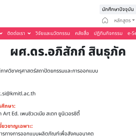
Infomat
นักศึกษาปัจจุบัน
Main na
หลักสูตร
ติดต่อเรา
วิจัยและนวัตกรรม
คลังสื่อ
ปฏิทินกิจกรรม
e-S
ผศ.ดร.อภิสักก์ สินธุภัค
์ภาควิชาครุศาสตร์สถาปัตยกรรมและการออกแบบ
.si@kmitl.ac.th
รศึกษา:
 Art Ed. เพนซิวเวเนีย สเตท ยูนิเวอรซิตี้
ชี่ยวชาญเฉพาะ:
ารทางการออกแบบผลิตภัณฑ์เพื่อสังคมอนาคต