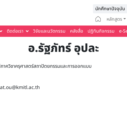
Infomat
นักศึกษาปัจจุบัน
Main na
หลักสูตร
ติดต่อเรา
วิจัยและนวัตกรรม
คลังสื่อ
ปฏิทินกิจกรรม
e-S
อ.รัฐภัทร์ อุปละ
์ภาควิชาครุศาสตร์สถาปัตยกรรมและการออกแบบ
pat.ou@kmitl.ac.th