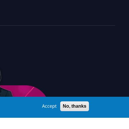
Accept
No, thanks