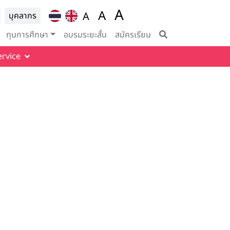
A
ion for
A
A
บุคลากร
Set font size to 100%
vigation
Set font size to 125%
Set font size to
ทุนการศึกษา
อบรมระยะสั้น
สมัครเรียน
ervice