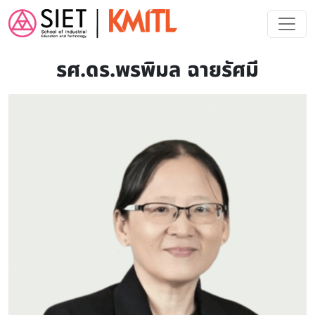
Skip to main content
รศ.ดร.พรพิมล ฉายรัศมี