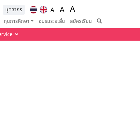
A
ion for
A
A
บุคลากร
Set font size to 100%
vigation
Set font size to 125%
Set font size to
ทุนการศึกษา
อบรมระยะสั้น
สมัครเรียน
ervice