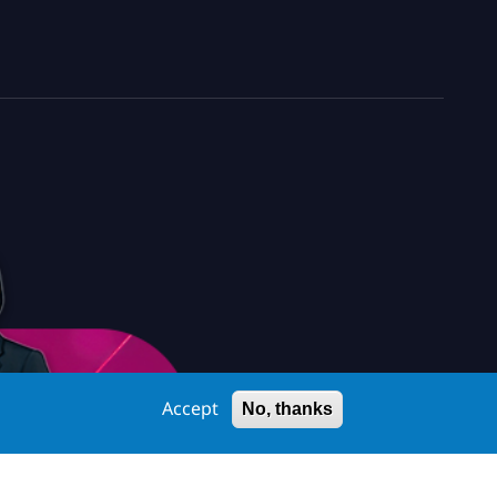
Accept
No, thanks