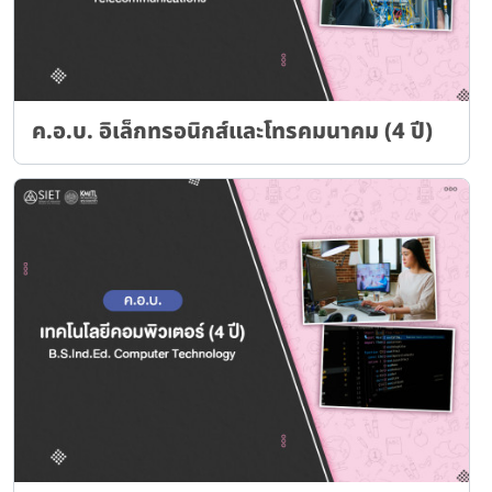
ค.อ.บ. อิเล็กทรอนิกส์และโทรคมนาคม (4 ปี)