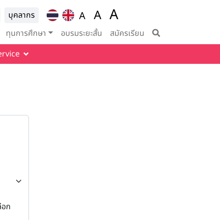
A
ion for
A
A
บุคลากร
Set font size to 100%
vigation
Set font size to 125%
Set font size to
ทุนการศึกษา
อบรมระยะสั้น
สมัครเรียน
ervice
ลือก