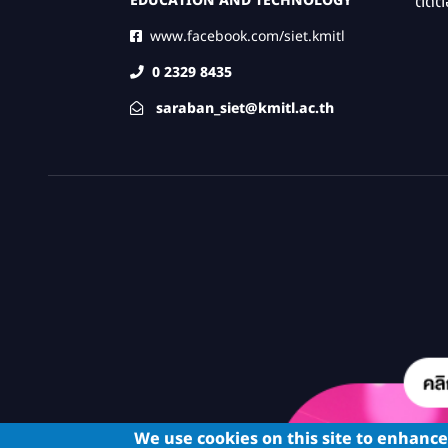
ติดต่
EDUCATION AND TECHNOLOGY
www.facebook.com/siet.kmitl
0 2329 8435
saraban_siet@kmitl.ac.th
We use cookies on this site to enhanc