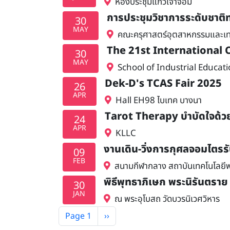
ห้องประชุมแก้วเจ้าจอม
การประชุมวิชาการระดับชาติท
30
MAY
คณะครุศาสตร์อุตสาหกรรมและเท
The 21st International
30
MAY
School of Industrial Educa
Dek-D's TCAS Fair 2025
26
APR
Hall EH98 ไบเทค บางนา
Tarot Therapy บำบัดใจด้ว
24
APR
KLLC
งานเดิน-วิ่งการกุศลจอมไตรรัน
09
FEB
สนามกีฬากลาง สถาบันเทคโนโลยีพ
พิธีพุทธาภิเษก พระนิรันตราย
30
JAN
ณ พระอุโบสถ วัดบวรนิเวศวิหาร
Pagination
Next page
Page 1
››