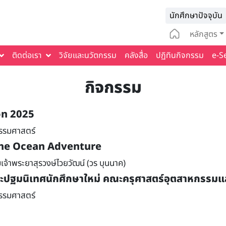
Infomat
นักศึกษาปัจจุบัน
Main na
หลักสูตร
ติดต่อเรา
วิจัยและนวัตกรรม
คลังสื่อ
ปฏิทินกิจกรรม
e-S
กิจกรรม
on 2025
รรมศาสตร์
The Ocean Adventure
จ้าพระยาสุรวงษ์ไวยวัฒน์ (วร บุนนาค)
ะปฐมนิเทศนักศึกษาใหม่ คณะครุศาสตร์อุตสาหกรรมแ
รรมศาสตร์