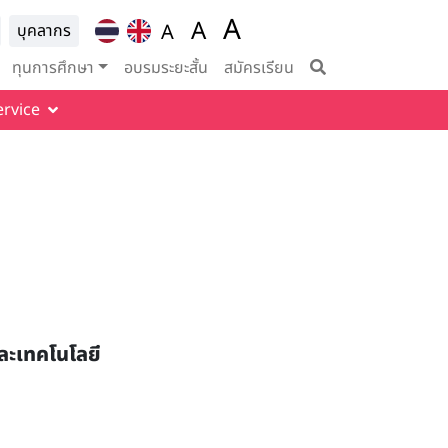
A
ion for
A
A
บุคลากร
Set font size to 100%
vigation
Set font size to 125%
Set font size to
ทุนการศึกษา
อบรมระยะสั้น
สมัครเรียน
ervice
ละเทคโนโลยี