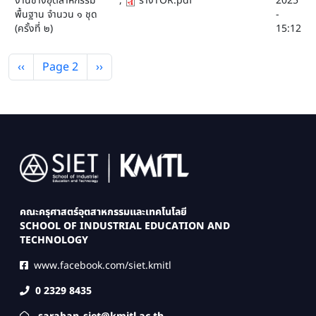
งานช่างอุตสาหกรรม
,
ร่างTOR.pdf
2025
พื้นฐาน จำนวน ๑ ชุด
-
(ครั้งที่ ๒)
15:12
Pagination
Previous page
Next page
‹‹
Page 2
››
Image
คณะครุศาสตร์อุตสาหกรรมและเทคโนโลยี
SCHOOL OF INDUSTRIAL EDUCATION AND
TECHNOLOGY
www.facebook.com/siet.kmitl
0 2329 8435