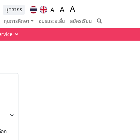
A
ion for
A
A
บุคลากร
Set font size to 100%
vigation
Set font size to 125%
Set font size to
ทุนการศึกษา
อบรมระยะสั้น
สมัครเรียน
ervice
ลือก