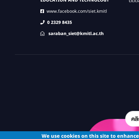
ติดต่
EDUCATION AND TECHNOLOGY
www.facebook.com/siet.kmitl
0 2329 8435
saraban_siet@kmitl.ac.th
We use cookies on this site to enhanc