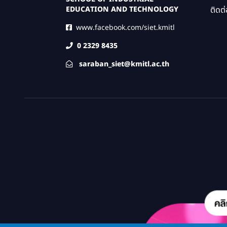
ติดต่
EDUCATION AND TECHNOLOGY
www.facebook.com/siet.kmitl
0 2329 8435
saraban_siet@kmitl.ac.th