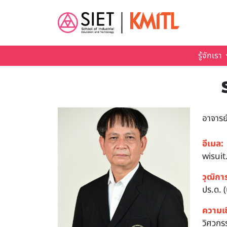
Skip to main content
รู้จักเรา
อาจารย
อีเมล:
wisuit
วุฒิกา
ปร.ด. 
ความเ
วิศวกร