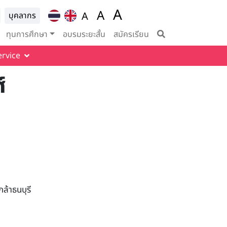
A
ion for
A
A
บุคลากร
Set font size to 100%
vigation
Set font size to 125%
Set font size to
ทุนการศึกษา
อบรมระยะสั้น
สมัครเรียน
ervice
์
ล้าธนบุรี