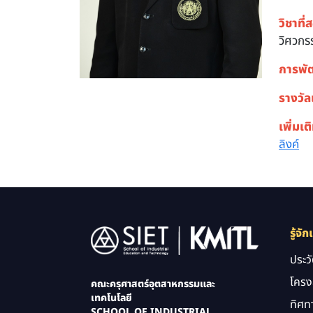
วิชาที่
วิศวกร
การพั
รางวัล
เพิ่มเต
ลิงค์
Image
รู้จัก
ประว
โครง
คณะครุศาสตร์อุตสาหกรรมและ
เทคโนโลยี
ทิศท
SCHOOL OF INDUSTRIAL