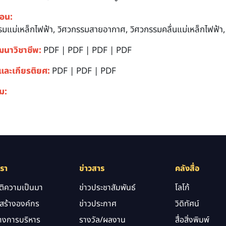
สอน:
รมแม่เหล็กไฟฟ้า, วิศวกรรมสายอากาศ, วิศวกรรมคลื่นแม่เหล็กไฟฟ้
ฒนาวิชาชีพ:
PDF
|
PDF
|
PDF
|
PDF
และเกียรติยศ:
PDF
|
PDF
|
PDF
ิม:
เรา
ข่าวสาร
คลังสื่อ
ัติความเป็นมา
ข่าวประชาสัมพันธ์
โลโก้
สร้างองค์กร
ข่าวประกาศ
วิดิทัศน์
างการบริหาร
รางวัล/ผลงาน
สื่อสิ่งพิมพ์