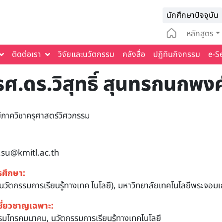
Infomat
นักศึกษาปัจจุบัน
Main na
หลักสูตร
ติดต่อเรา
วิจัยและนวัตกรรม
คลังสื่อ
ปฏิทินกิจกรรม
e-S
รศ.ดร.วิสุทธิ์ สุนทรกนกพงศ
์ภาควิชาครุศาสตร์วิศวกรรม
.su@kmitl.ac.th
รศึกษา:
(นวัตกรรมการเรียนรู้ทางเทค โนโลยี), มหาวิทยาลัยเทคโนโลยีพระจอมเก
ชี่ยวชาญเฉพาะ:
รมโทรคมนาคม, นวัตกรรมการเรียนรู้ทางเทคโนโลยี