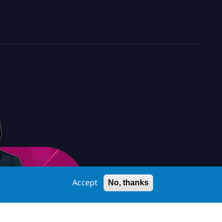
Accept
No, thanks