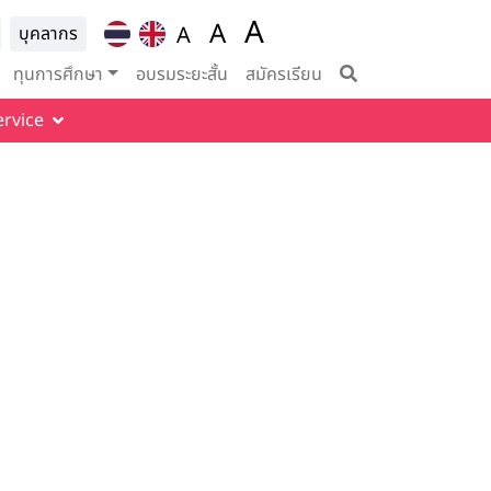
A
ion for
A
A
บุคลากร
Set font size to 100%
vigation
Set font size to 125%
Set font size to
ทุนการศึกษา
อบรมระยะสั้น
สมัครเรียน
ervice