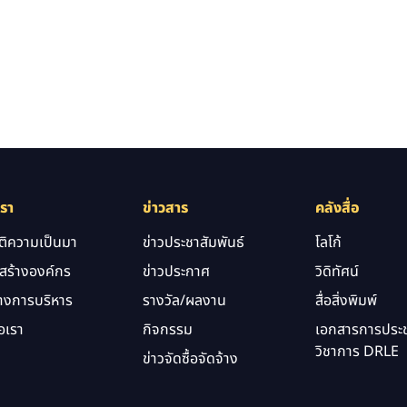
เรา
ข่าวสาร
คลังสื่อ
ัติความเป็นมา
ข่าวประชาสัมพันธ์
โลโก้
สร้างองค์กร
ข่าวประกาศ
วิดิทัศน์
างการบริหาร
รางวัล/ผลงาน
สื่อสิ่งพิมพ์
อเรา
กิจกรรม
เอกสารการประช
วิชาการ DRLE
ข่าวจัดซื้อจัดจ้าง