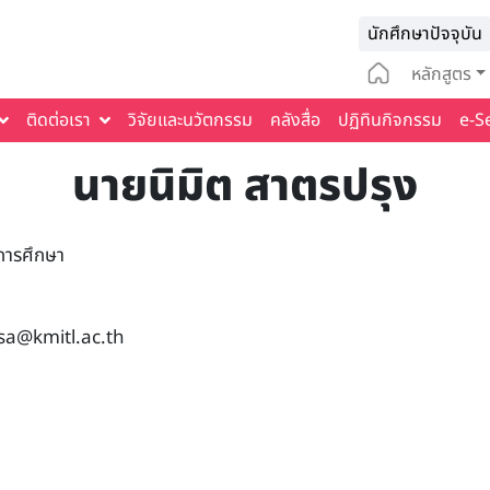
Infomat
นักศึกษาปัจจุบัน
Main na
หลักสูตร
ติดต่อเรา
วิจัยและนวัตกรรม
คลังสื่อ
ปฏิทินกิจกรรม
e-S
นายนิมิต สาตรปรุง
าการศึกษา
sa@kmitl.ac.th