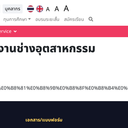
A
ion for
A
A
บุคลากร
Set font size to 100%
vigation
Set font size to 125%
Set font size to
ทุนการศึกษา
อบรมระยะสั้น
สมัครเรียน
ervice
รงานช่างอุตสาหกรรม
%E0%B8%81%E0%B8%9B%E0%B8%8F%E0%B8%B4%E0
เอกสาร/แบบฟอร์ม