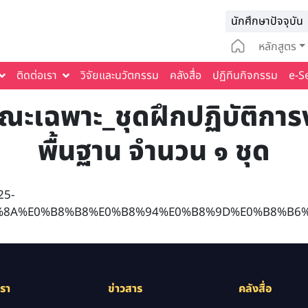
Infomat
นักศึกษาปัจจุบัน
Main na
หลักสูตร
ติดต่อเรา
วิจัยและนวัตกรรม
คลังสื่อ
ปฏิทินกิจกรรม
e-S
ณะเฉพาะ_ชุดฝึกปฏิบัติกา
พื้นฐาน จำนวน ๑ ชุด
25-
8%8A%E0%B8%B8%E0%B8%94%E0%B8%9D%E0%B8%B6
เรา
ข่าวสาร
คลังสื่อ