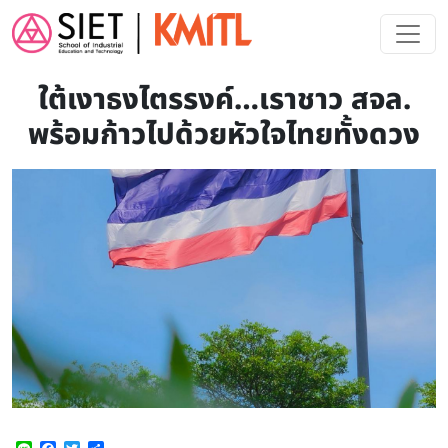
Skip to main content
ใต้เงาธงไตรรงค์…เราชาว สจล.
พร้อมก้าวไปด้วยหัวใจไทยทั้งดวง