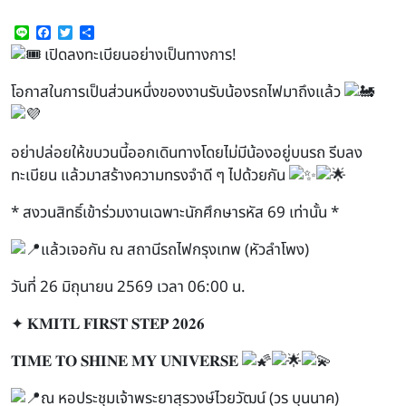
Line
Facebook
Twitter
Share
เปิดลงทะเบียนอย่างเป็นทางการ!
โอกาสในการเป็นส่วนหนึ่งของงานรับน้องรถไฟมาถึงแล้ว
อย่าปล่อยให้ขบวนนี้ออกเดินทางโดยไม่มีน้องอยู่บนรถ รีบลง
ทะเบียน แล้วมาสร้างความทรงจำดี ๆ ไปด้วยกัน
* สงวนสิทธิ์เข้าร่วมงานเฉพาะนักศึกษารหัส 69 เท่านั้น *
แล้วเจอกัน ณ สถานีรถไฟกรุงเทพ (หัวลำโพง)
วันที่ 26 มิถุนายน 2569 เวลา 06:00 น.
✦ 𝐊𝐌𝐈𝐓𝐋 𝐅𝐈𝐑𝐒𝐓 𝐒𝐓𝐄𝐏 𝟐𝟎𝟐𝟔
𝐓𝐈𝐌𝐄 𝐓𝐎 𝐒𝐇𝐈𝐍𝐄 𝐌𝐘 𝐔𝐍𝐈𝐕𝐄𝐑𝐒𝐄
ณ หอประชุมเจ้าพระยาสุรวงษ์ไวยวัฒน์ (วร บุนนาค)