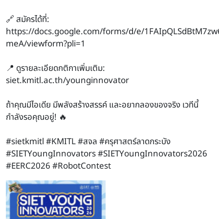
🔗 สมัครได้ที่:
https://docs.google.com/forms/d/e/1FAIpQLSdBtM
meA/viewform?pli=1
📍 ดูรายละเอียดกติกาเพิ่มเติม:
siet.kmitl.ac.th/younginnovator
ถ้าคุณมีไอเดีย มีพลังสร้างสรรค์ และอยากลองของจริง เวทีนี้
กำลังรอคุณอยู่! 🔥
#sietkmitl #KMITL #สจล #ครุศาสตร์ลาดกระบัง
#SIETYoungInnovators #SIETYoungInnovators2026
#EERC2026 #RobotContest