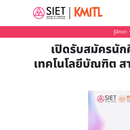
Skip to main content
รู้จักเรา
เปิดรับสมัครนั
เทคโนโลยีบัณฑิต ส