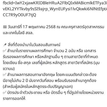
fbclid=IwY2xjawKRIDBleHRuA2FlbQIxMABicmlkETFya
vEKL2YYTkvby9sSI9ajrp_WynEUFysi1lvQkwki6NlNtEfpt
CC7R9yO0UF7tjQ
📅 วันเสาร์ที่ 17 พฤษภาคม 2568 ณ คณะครุศาสตร์อุตสาหกรรม
และเทคโนโลยี สจล.
📌 สิ่งที่ต้องนำมาในวันสอบสัมภาษณ์
✅ สำเนาใบรายงานผลการศึกษา จำนวน 2 ฉบับ หรือ เอกสาร
รับรองผลการศึกษา หรือหลักฐานอื่น ๆ ตามสาขาวิชาที่กำหนด
โดยเขียน ชี่อ-สกุล เลขที่ผู้สมัคร หลักสูตร สาขาวิชาที่สมัคร (มุม
ขวาบน)
✅ สำเนาผลการสอบภาษาอังกฤษ โดยคะแนนดังกล่าวจะต้อง
มีอายุไม่เกิน 2 ปี นับจากวันที่สอบ พร้อมรับรองสำเนาถูกต้อง
(สำหรับผู้สมัครในหลักสูตรระดับปริญญาเอก)
✅ บัตรประจำตัวประชาชน หรือ บัตรอื่น ๆ ที่มีรูปถ่ายโดยหน่วยงาน
ราชการออกให้