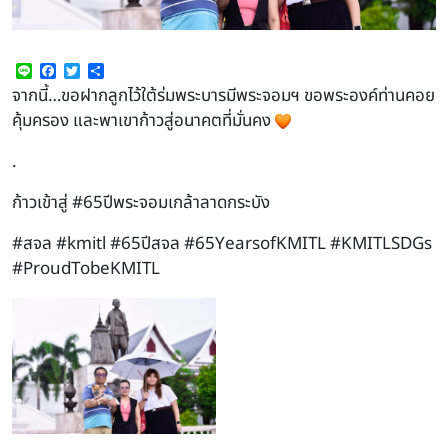
Line
Facebook
Twitter
Share
จากนี้…ขอฝากลูกไว้ใต้ร่มพระบารมีพระจอมฯ ขอพระองค์ท่านคอย
คุ้มครอง และพาเขาก้าวสู่อนาคตที่มั่นคง
.
ก้าวเข้าสู่
#65ปีพระจอมเกล้าลาดกระบัง
#สจล
#kmitl
#65ปีสจล
#65YearsofKMITL
#KMITLSDGs
#ProudTobeKMITL