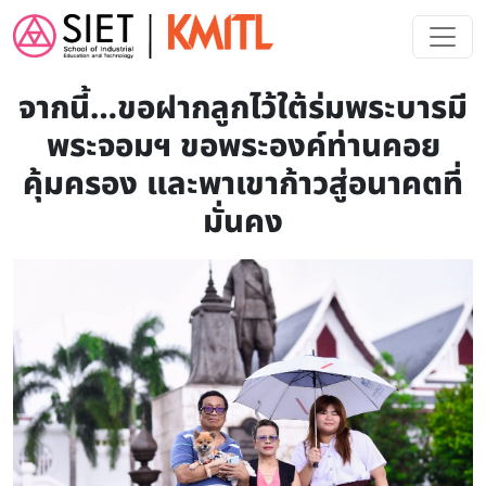
Skip to main content
จากนี้…ขอฝากลูกไว้ใต้ร่มพระบารมี
พระจอมฯ ขอพระองค์ท่านคอย
คุ้มครอง และพาเขาก้าวสู่อนาคตที่
มั่นคง