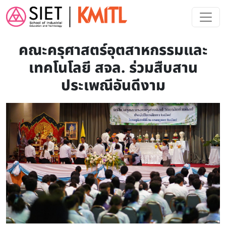
Skip to main content
คณะครุศาสตร์อุตสาหกรรมและ
เทคโนโลยี สจล. ร่วมสืบสาน
ประเพณีอันดีงาม