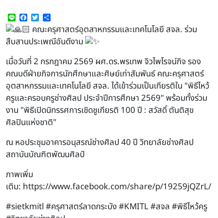
Line
Facebook
Twitter
Share
คณะครุศาสตร์อุตสาหกรรมและเทคโนโลยี สจล. ร่วม
สืบสานประเพณีอันดีงาม
เมื่อวันที่ 2 กรกฎาคม 2569 ผศ.ดร.พรเทพ จิวไพโรจน์กิจ รอง
คณบดีฝ่ายกิจการนักศึกษาและศิษย์เก่าสัมพันธ์ คณะครุศาสตร์
อุตสาหกรรมและเทคโนโลยี สจล. ได้เข้าร่วมเป็นเกียรติใน "พิธีไหว้
ครูและครอบครูช่างศิลป ประจำปีการศึกษา 2569" พร้อมทั้งร่วม
งาน "พิธีเปิดนิทรรศการเชิดชูเกียรติ 100 ปี : สวัสดิ์ ตันติสุข
ศิลปินแห่งชาติ"
ณ หอประชุมอาคารอนุสรณ์ช่างศิลป 40 ปี วิทยาลัยช่างศิลป
สถาบันบัณฑิตพัฒนศิลป์
ภาพเพิ่ม
เติม: https://www.facebook.com/share/p/19259jQZrL/
#sietkmitl
#ครุศาสตร์ลาดกระบัง
#KMITL
#สจล
#พิธีไหว้ครู