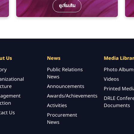
ดูเพิ่มเติม
ut Us
News
Media Libra
ory
Public Relations
Photo Album
News
nizational
Videos
cture
Announcements
Printed Medi
agement
Awards/Achievements
DRLE Confer
ction
Activities
Documents
tact Us
Procurement
News