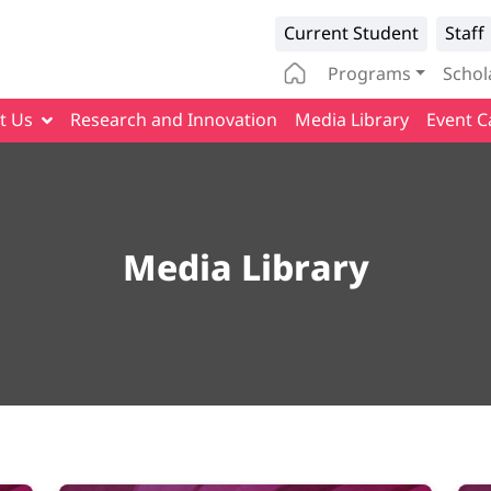
Infomation 
Current Student
Staff
Main naviga
Programs
Schol
t Us
Research and Innovation
Media Library
Event C
Media Library