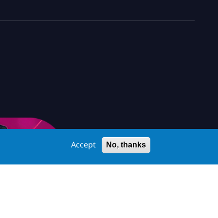
Accept
No, thanks