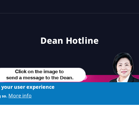
Dean Hotline
e your user experience
More info
 so.
Copyright © School of Industrial Education and Technology. All Rights Reserved.