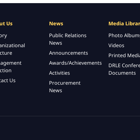
ut Us
News
Media Libra
ory
Public Relations
Photo Album
News
nizational
Videos
cture
Announcements
Printed Medi
agement
Awards/Achievements
DRLE Confer
ction
Activities
Documents
tact Us
Procurement
News