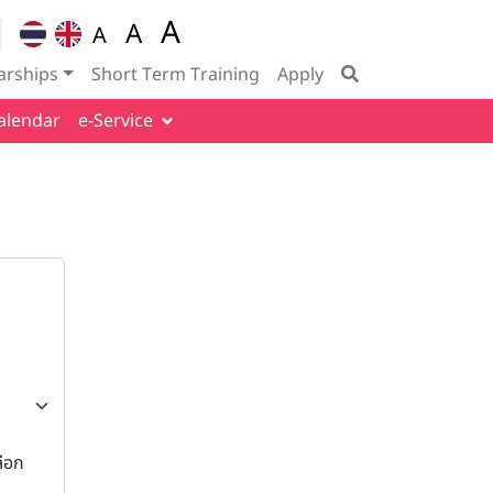
A
for
A
A
Set font size to 100%
tion
Set font size to 125%
Set font size to 150%
arships
Short Term Training
Apply
alendar
e-Service
ลือก