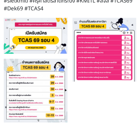
#sietkmitl #ครุศาสตร์ลาดกระบัง #KMITL #สจล #TCAS69
#Dek69 #TCAS4