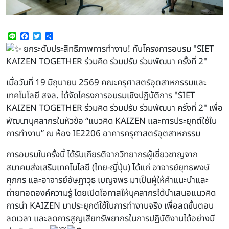
Line
Facebook
Twitter
Share
ยกระดับประสิทธิภาพการทำงาน! กับโครงการอบรม "SIET
KAIZEN TOGETHER ร่วมคิด ร่วมปรับ ร่วมพัฒนา ครั้งที่ 2"
เมื่อวันที่ 19 มิถุนายน 2569 คณะครุศาสตร์อุตสาหกรรมและ
เทคโนโลยี สจล. ได้จัดโครงการอบรมเชิงปฏิบัติการ "SIET
KAIZEN TOGETHER ร่วมคิด ร่วมปรับ ร่วมพัฒนา ครั้งที่ 2" เพื่อ
พัฒนาบุคลากรในหัวข้อ “แนวคิด KAIZEN และการประยุกต์ใช้ใน
การทำงาน” ณ ห้อง IE2206 อาคารครุศาสตร์อุตสาหกรรม
การอบรมในครั้งนี้ ได้รับเกียรติจากวิทยากรผู้เชี่ยวชาญจาก
สมาคมส่งเสริมเทคโนโลยี (ไทย-ญี่ปุ่น) ได้แก่ อาจารย์ยุทธพงษ์
ศุภกร และอาจารย์อัษฎาวุธ เบญจพร มาเป็นผู้ให้คำแนะนำและ
ถ่ายทอดองค์ความรู้ โดยเปิดโอกาสให้บุคลากรได้นำเสนอแนวคิด
การนำ KAIZEN มาประยุกต์ใช้ในการทำงานจริง เพื่อลดขั้นตอน
ลดเวลา และลดการสูญเสียทรัพยากรในการปฏิบัติงานได้อย่างมี