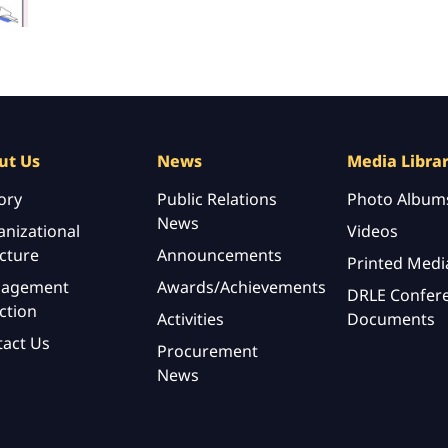
ut Us
News
Media Libra
ory
Public Relations
Photo Album
News
nizational
Videos
cture
Announcements
Printed Medi
agement
Awards/Achievements
DRLE Confer
ction
Activities
Documents
tact Us
Procurement
News