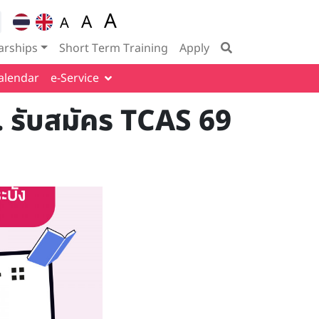
A
for
A
A
Set font size to 100%
tion
Set font size to 125%
Set font size to 150%
arships
Short Term Training
Apply
alendar
e-Service
 รับสมัคร TCAS 69