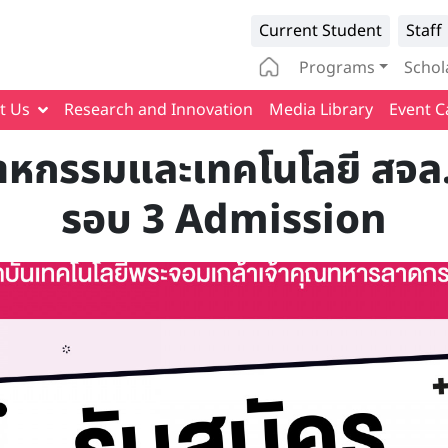
Infomation 
Current Student
Staff
Main naviga
Programs
Schol
t Us
Research and Innovation
Media Library
Event C
าหกรรมและเทคโนโลยี สจล.
รอบ 3 Admission